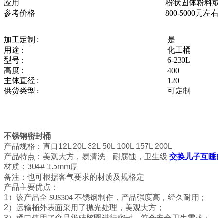
应用
粉状固体粉料
参考价格
800-5000元左
加工定制 :
是
用途 :
化工桶
型号 :
6-230L
高度 :
400
主体直径 :
120
供货类型 :
可定制
不锈钢密封桶
产品规格：直口
12L 20L 32L 50L 100L 157L 200L
产品特点：美观大方，易清洗，耐腐蚀，卫生级
交换儿子互睡
材质：
304# 1.5mm
厚
备注：也可根据客气要求的材质及规格定
产品主要优点：
1
）该产品全
不锈钢制作，产品强度高，经久耐用；
SUS304
2
）运输桶外表面采用了抛光处理，美观大方；
3
）桶口使用了食品级硅胶圈进行密封，符合安全卫生需求；