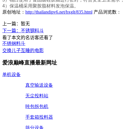
4
）保温桶采用聚胺脂材料发泡保温。
原创地址：
http://thailandipv6.net/bxglt/835.html
产品浏览数：
上一篇：暂无
下一篇：不锈钢料斗
看了本文的
名访客还看了
不锈钢料斗
交换儿子互睡的电影
爱浪巅峰直播最新网址
单机设备
真空输送设备
无尘投料站
吨包拆包机
手套箱投料器
筛分设备