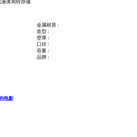
或液体周转存储
右
金属材质 :
造型 :
壁厚 :
口径 :
容量 :
品牌 :
的电影