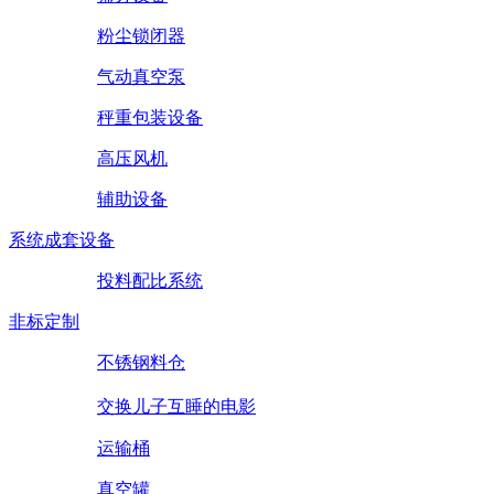
粉尘锁闭器
气动真空泵
秤重包装设备
高压风机
辅助设备
系统成套设备
投料配比系统
非标定制
不锈钢料仓
交换儿子互睡的电影
运输桶
真空罐