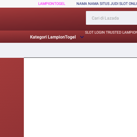
LAMPIONTOGEL
NAMA NAMA SITUS JUDI SLOT ONL
SLOT
LOGIN TRUSTED LAMPIO
Kategori LampionTogel