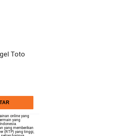
gel Toto
TAR
ainan online yang
bermain yang
Indonesia.
aan yang memberikan
er (RTP) yang tinggi,
setiap harinya.