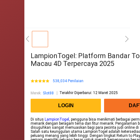
LampionTogel: Platform Bandar To
Macau 4D Terpercaya 2025
538,034 Penilaian
Terakhir Diperbarui: 12 Maret 2025
Merek
:
Slot88
LOGIN
DAF
Di situs
LampionTogel
, pengguna bisa menikmati berbagai perm
menarik dengan beragam tema dan fitur menarik. Pengalaman 
disuguhkan sangat memuaskan bagi para pecinta judi online di 
Salah satu keunggulan utama LampionTogel adalah ketersedi
peluang menang yang lebih tinggi. Dengan tingkat Return to Play
pemain memiliki peluang besar untuk meraih kemenangan besar 