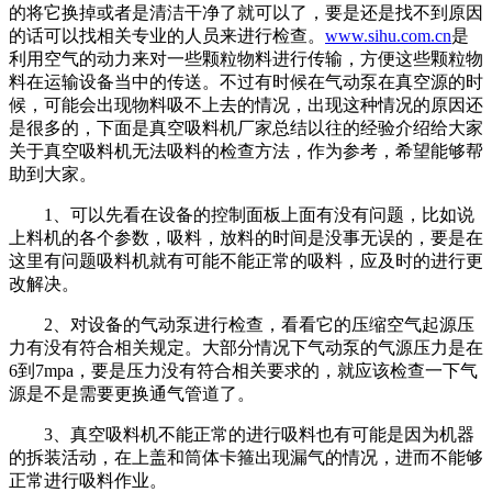
的将它换掉或者是清洁干净了就可以了，要是还是找不到原因
的话可以找相关专业的人员来进行检查。
www.sihu.com.cn
是
利用空气的动力来对一些颗粒物料进行传输，方便这些颗粒物
料在运输设备当中的传送。不过有时候在气动泵在真空源的时
候，可能会出现物料吸不上去的情况，出现这种情况的原因还
是很多的，下面是真空吸料机厂家总结以往的经验介绍给大家
关于真空吸料机无法吸料的检查方法，作为参考，希望能够帮
助到大家。
1、可以先看在设备的控制面板上面有没有问题，比如说
上料机的各个参数，吸料，放料的时间是没事无误的，要是在
这里有问题吸料机就有可能不能正常的吸料，应及时的进行更
改解决。
2、对设备的气动泵进行检查，看看它的压缩空气起源压
力有没有符合相关规定。大部分情况下气动泵的气源压力是在
6到7mpa，要是压力没有符合相关要求的，就应该检查一下气
源是不是需要更换通气管道了。
3、真空吸料机不能正常的进行吸料也有可能是因为机器
的拆装活动，在上盖和筒体卡箍出现漏气的情况，进而不能够
正常进行吸料作业。