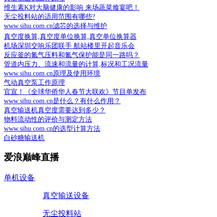
维生素K对大脑健康的影响 来场蔬菜飨宴吧！
无尘投料站的适用范围有哪些?
www.sihu.com.cn滤芯的选择与维护
真空度换算,真空度单位换算,真空单位换算器
机场深圳交响乐团联手 航站楼里开起音乐会
反应釜的氮气压料和氮气保护能是同一路吗？
管道内压力、流速和流量的计算,标况和工况流量
www.sihu.com.cn原理及使用环境
气动真空泵工作原理
官宣！《全球华侨华人春节大联欢》节目单发布
www.sihu.com.cn是什么？有什么作用？
真空输送机真空度需要达到多少？
物料流动性的评价与测定方法
www.sihu.com.cn的选型计算方法
白砂糖输送机
爱浪巅峰直播
单机设备
真空输送设备
无尘投料站