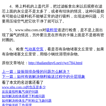
4、将上料机的上盖代开，把过滤板拿出来以后观察在滤
芯上面的灰尘是不是太多了，或者有结块的情况，这种问题都
有可能会让吸料机不能够正常的进行吸料，出现这种问题，只
要用压缩空气把它吹干净了就可以了。
5、www.sihu.com.cn对
吸料管
道进行检查，是不是上面出
现了漏气的情况，另外要注意在所有的卡箍上面是不是都有密
封圈的。
6、
检查
气动真空泵
，看是否有杂物堵塞文丘里管，如果
有杂物堵塞文丘里管，用细小钢丝清理掉杂物。
原创文章地址：
http://thailandipv6.net/cjwt/784.html
上一篇：旋振筛排杂慢的问题怎么解决？
下一篇：如何有效解决物料输送过程中的分层现象
看了本文的
名访客还看了
www.sihu.com.cn的负压是多少
反应釜投料氮气保护问题
如何解决粉体搭桥下料难问题
如何解决粉体生产时粉尘飞扬问题
真空输送机工作原理