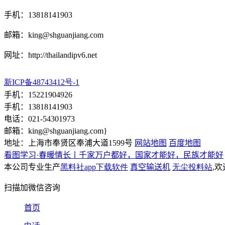
手机：13818141903
邮箱：
king@shguanjiang.com
网址：http://thailandipv6.net
新ICP备48743412号-1
手机：15221904926
手机：13818141903
电话：021-54301973
邮箱：
king@shguanjiang.com
}
地址：上海市奉贤区奉浦大道1599号
网站地图
百度地图
看图学习·春暖情长丨千家万户都好，国家才能好，民族才能好
本公司专业生产
黑料社app下载软件
真空输送机
无尘投料站
,
扫描加微信咨询
首页