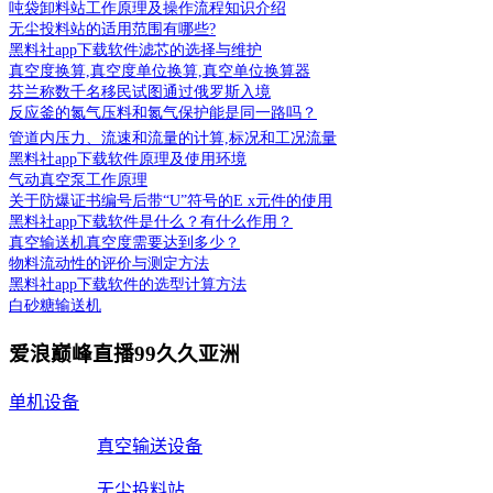
吨袋卸料站工作原理及操作流程知识介绍
无尘投料站的适用范围有哪些?
黑料社app下载软件滤芯的选择与维护
真空度换算,真空度单位换算,真空单位换算器
芬兰称数千名移民试图通过俄罗斯入境
反应釜的氮气压料和氮气保护能是同一路吗？
管道内压力、流速和流量的计算,标况和工况流量
黑料社app下载软件原理及使用环境
气动真空泵工作原理
关于防爆证书编号后带“U”符号的E x元件的使用
黑料社app下载软件是什么？有什么作用？
真空输送机真空度需要达到多少？
物料流动性的评价与测定方法
黑料社app下载软件的选型计算方法
白砂糖输送机
爱浪巅峰直播99久久亚洲
单机设备
真空输送设备
无尘投料站