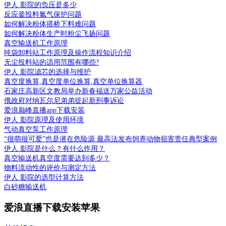
伊人 影院的负压是多少
反应釜投料氮气保护问题
如何解决粉体搭桥下料难问题
如何解决粉体生产时粉尘飞扬问题
真空输送机工作原理
吨袋卸料站工作原理及操作流程知识介绍
无尘投料站的适用范围有哪些?
伊人 影院滤芯的选择与维护
真空度换算,真空度单位换算,真空单位换算器
石家庄高新区文教局举办新春福送万家公益活动
俄政府对纳瓦尔尼弟弟提起新刑事诉讼
爱浪巅峰直播app下载安装
伊人 影院原理及使用环境
气动真空泵工作原理
“很萌很可爱”也是潜在危险源 最高法发布饲养动物损害责任典型案例
伊人 影院是什么？有什么作用？
真空输送机真空度需要达到多少？
物料流动性的评价与测定方法
伊人 影院的选型计算方法
白砂糖输送机
爱浪直播下载安装苹果