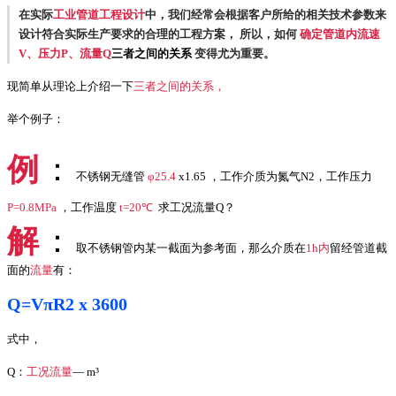
在实际
工业管道工程设计
中，我们经常会根据客户所给的相关技术参数
来
设计符合实际生产要求的合理的工程方案，
所以，如何
确定管道内流速
V、压力P、流量Q
三者之间的关系
变得尤为重要。
现简单从理论上介绍一下
三者之间的关系，
举个例子：
例
：
不锈钢无缝管
φ25.4
x1.65 ，工作介质为氮气N2，工作压力
P=0.8MPa
，工作温度
t=20℃
求工况流量Q？
解
：
取不锈钢管内某一截面为参考面，那么介质在
1h内
留经管道截
面的
流量
有：
Q=VπR2 x 3600
式中，
Q：
工况流量
— m³