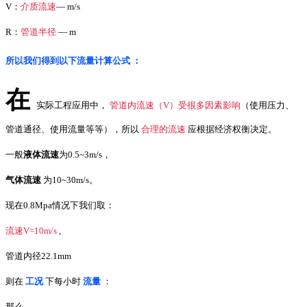
V：
介质流速
— m/s
R：
管道半径
— m
所以我们得到以下流量计算公式 ：
在
实际工程应用中，
管道内流速
（V）受很多因素影响
（使用压力、
管道通径、使用流量等等），所以
合理的流速
应根据经济权衡决定。
一般
液体流速
为0.5~3m/s，
气体流速
为10~30m
/s
。
现在
0.8Mpa情况下我们取：
流速V=10m/s
,
管道内径22.1mm
则
在
工况
下每小时
流量
：
那么，