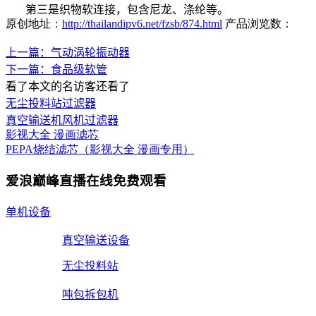
第三是织物软连接，包含尼龙、涤纶等。
原创地址：
http://thailandipv6.net/fzsb/874.html
产品浏览数：
上一篇：气动涡轮振动器
下一篇：食品级软管
看了本文的
名访客还看了
无尘投料站过滤器
真空输送机风机过滤器
影视大全 漫画滤芯
PEPA烧结滤芯（影视大全 漫画专用）
爱浪巅峰直播在线免费观看
单机设备
真空输送设备
无尘投料站
吨包拆包机