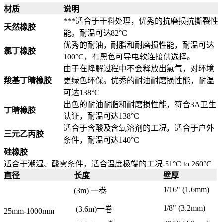
材质
说明
***适合于干料处理，优秀的抗磨损抗撕裂性
天然橡胶
能。耐温可达82°C
优秀的耐油，耐脂和耐磨损性能，耐温可达
氯丁橡胶
100°C，有黑色可导电软连接供选择。
由于在降解过程中不会释放出氯气，对环境
羧基丁晴橡胶
更绿色环保。优秀的耐油耐磨损性能，耐温
可达138°C
出色的耐油耐脂和耐磨损性能，符合3A卫生
丁晴橡胶
认证，耐温可达138°C
适合于含酸及含氧溶剂的工况，适合于户外
三元乙丙胶
条件，耐温可达140°C
硅橡胶
适合于潮湿、酸雾条件，适合温度极端的工况-51°C to 260°C
直径
长度
壁厚
1/16" (1.6mm)
(3m) 一卷
1/8" (3.2mm)
(3.6m)一卷
25mm-1000mm