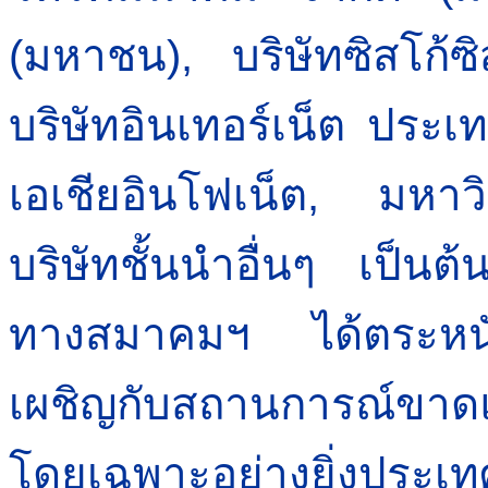
(มหาชน), บริษัทซิสโก้ซ
บริษัทอินเทอร์เน็ต ประ
เอเชียอินโฟเน็ต, มหา
บริษัทชั้นนำอื่นๆ เป็นต
ทางสมาคมฯ ได้ตระหนักถ
เผชิญกับสถานการณ์ขาด
โดยเฉพาะอย่างยิ่งประเท