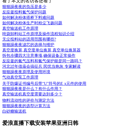
看了本文的
名访客还看了
狠狠躁夜夜的负压是多少
反应釜投料氮气保护问题
如何解决粉体搭桥下料难问题
如何解决粉体生产时粉尘飞扬问题
真空输送机工作原理
吨袋卸料站工作原理及操作流程知识介绍
无尘投料站的适用范围有哪些?
狠狠躁夜夜滤芯的选择与维护
真空度换算,真空度单位换算,真空单位换算器
拆包步骤四大注意事项,确保设备正常操作
反应釜的氮气压料和氮气保护能是同一路吗？
河北过年借庙会搞征兵 民忧当炮灰 专家解读
狠狠躁夜夜原理及使用环境
气动真空泵工作原理
关于防爆证书编号后带“U”符号的E x元件的使用
狠狠躁夜夜是什么？有什么作用？
真空输送机真空度需要达到多少？
物料流动性的评价与测定方法
狠狠躁夜夜的选型计算方法
白砂糖输送机
爱浪直播下载安装苹果亚洲日韩