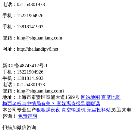
电话：021-54301973
手机：15221904926
手机：13818141903
邮箱：
king@shguanjiang.com
网址：http://thailandipv6.net
新ICP备48743412号-1
手机：15221904926
手机：13818141903
电话：021-54301973
邮箱：
king@shguanjiang.com
}
地址：上海市奉贤区奉浦大道1599号
网站地图
百度地图
梅西老板与中情局有关？ 官媒离奇报导遭嘲讽
本公司专业生产
狠狠躁夜夜
真空输送机
无尘投料站
,欢迎来电
咨询！
免责声明
扫描加微信咨询