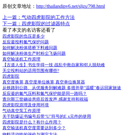
原创文章地址：
http://thailandipv6.net/sljzs/798.html
上一篇：气动四虎影院的工作方法
下一篇：四虎影院的过滤器特点
看了本文的
名访客还看了
四虎影院的负压是多少
反应釜投料氮气保护问题
如何解决粉体搭桥下料难问题
如何解决粉体生产时粉尘飞扬问题
真空输送机工作原理
【古道人生】书生学得一技 战乱中救自家和邻人脱劫难
无尘投料站的适用范围有哪些?
四虎影院
真空度换算,真空度单位换算,真空单位换算器
从铁路到公路、从优服务到解难题 多措并举“温暖”春运回家旅途
反应釜的氮气压料和氮气保护能是同一路吗？
查尔斯三世确诊患癌后首发声 感谢支持和祝福
四虎影院原理及使用环境
气动真空泵工作原理
关于防爆证书编号后带“U”符号的E x元件的使用
四虎影院是什么？有什么作用？
真空输送机真空度需要达到多少？
物料流动性的评价与测定方法