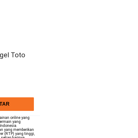
gel Toto
TAR
ainan online yang
bermain yang
Indonesia.
aan yang memberikan
er (RTP) yang tinggi,
setiap harinya.