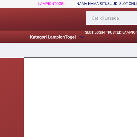
LAMPIONTOGEL
NAMA NAMA SITUS JUDI SLOT ONL
SLOT
LOGIN TRUSTED LAMPIO
Kategori LampionTogel