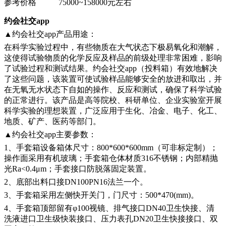
参考价格
75000~158000元左右
约会社交app
▲约会社交app产品用途：
在科学实验过程中，有些物质在大气状态下极易氧化和潮解，
这使得试验物质的化学反应及样品的前级处理非常困难，影响
了试验过程和测试结果。约会社交app（投料箱）有效地解决
了这些问题，该装置可使试验样品能够安全的放进和取出，并
在无氧无水状态下自如的操作、反应和测试，确保了科学试验
的正常进行。该产品是高等院校、科研单位、企业实验室开展
科学实验的理想装置，广泛应用于生化、冶金、电子、化工、
地质、矿产、医药等部门。
▲约会社交app主要参数：
1、手套箱设备箱体尺寸：800*600*600mm（可非标定制）；
操作面采用有机玻璃；手套箱仓体材质316不锈钢；内部精抛
光Ra<0.4μm；手套接口防脱落固定装置。
2、底部出料口接DN100PN16法兰一个。
3、手套箱采用左侧快开关门，门尺寸：500*470(mm)。
4、手套箱顶部留有φ100视镜、排气接口DN40卫生快接、清
洗液进口卫生级快装接口、压力表孔DN20卫生快接接口、双