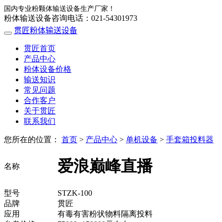
国内专业粉颗体输送设备生产厂家！
粉体输送设备咨询电话：021-54301973
贯匠粉体输送设备
贯匠首页
产品中心
粉体设备价格
输送知识
常见问题
合作客户
关于贯匠
联系我们
您所在的位置：
首页
>
产品中心
>
单机设备
>
手套箱投料器
爱浪巅峰直播
名称
型号
STZK-100
品牌
贯匠
应用
有毒有害粉状物料隔离投料