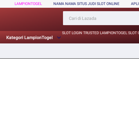
LAMPIONTOGEL
NAMA NAMA SITUS JUDI SLOT ONLINE
APL
SLOT
LOGIN TRUSTED LAMPIONTOGEL
SLOT 
Kategori LampionTogel