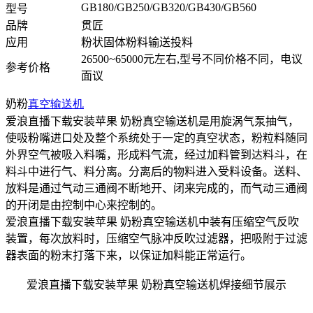
GB180/GB250/GB320/GB430/GB560
型号
品牌
贯匠
应用
粉状固体粉料输送投料
26500~65000元左右,型号不同价格不同，电议
参考价格
面议
奶粉
真空输送机
爱浪直播下载安装苹果 奶粉真空输送机是用旋涡气泵抽气，
使吸粉嘴进口处及整个系统处于一定的真空状态，粉粒料随同
外界空气被吸入料嘴，形成料气流，经过加料管到达料斗，在
料斗中进行气、料分离。分离后的物料进入受料设备。送料、
放料是通过气动三通阀不断地开、闭来完成的，而气动三通阀
的开闭是由控制中心来控制的。
爱浪直播下载安装苹果 奶粉真空输送机中装有压缩空气反吹
装置，每次放料时，压缩空气脉冲反吹过滤器，把吸附于过滤
器表面的粉末打落下来，以保证加料能正常运行。
爱浪直播下载安装苹果 奶粉真空输送机焊接细节展示